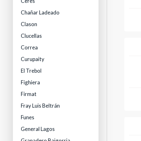
Ceres
Chañar Ladeado
Clason
Clucellas
Correa
Curupaity
El Trebol
Fighiera
Firmat
Fray Luis Beltrán
Funes
General Lagos
Granadero Baigorria