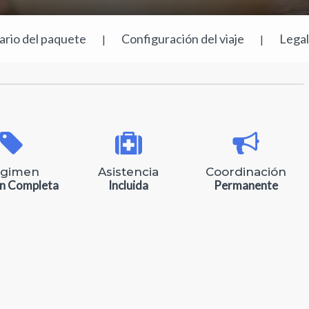
rario del paquete
Configuración del viaje
Lega
|
|
gimen
Asistencia
Coordinación
n Completa
Incluida
Permanente