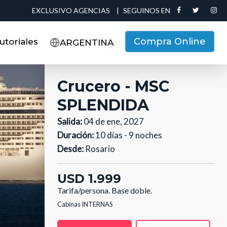
EXCLUSIVO AGENCIAS
|
SEGUINOS EN
Compra Online
utoriales
ARGENTINA
Crucero - MSC
SPLENDIDA
Salida:
04 de ene, 2027
Duración:
10 días - 9 noches
Desde:
Rosario
USD 1.999
Tarifa/persona.
Base doble.
Cabinas INTERNAS