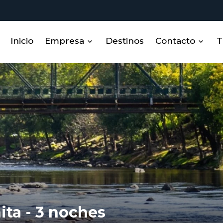
Inicio
Empresa
Destinos
Contacto
T
Sobre nosotros
Contacto
Miembros
RRHH
ta - 3 noches