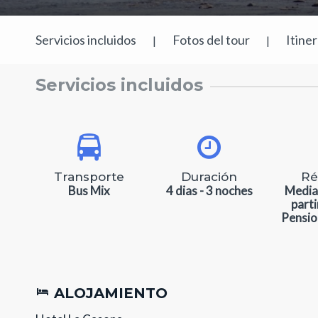
Servicios incluidos
Fotos del tour
Itine
|
|
Servicios incluidos
Transporte
Duración
Ré
Bus Mix
4 dias - 3 noches
Media
part
Pensio
ALOJAMIENTO