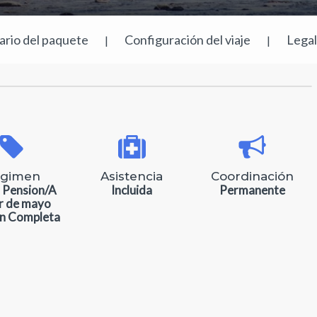
rario del paquete
Configuración del viaje
Lega
|
|
gimen
Asistencia
Coordinación
 Pension/A
Incluida
Permanente
ir de mayo
n Completa