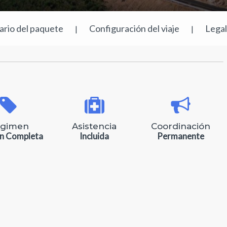
rario del paquete
Configuración del viaje
Lega
|
|
gimen
Asistencia
Coordinación
n Completa
Incluida
Permanente