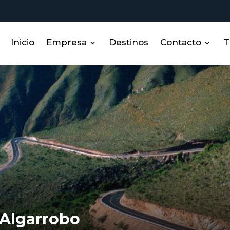
Inicio
Empresa
Destinos
Contacto
T
Sobre nosotros
Contacto
Miembros
RRHH
 Algarrobo