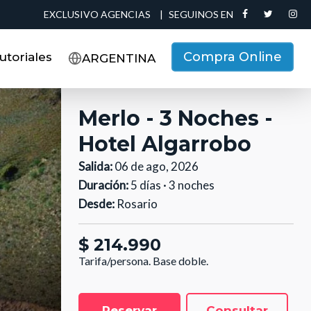
EXCLUSIVO AGENCIAS
|
SEGUINOS EN
Compra Online
utoriales
ARGENTINA
Merlo - 3 Noches -
Hotel Algarrobo
Salida:
06 de ago, 2026
Duración:
5 días · 3 noches
Desde:
Rosario
$ 214.990
Tarifa/persona.
Base doble.
Reservar
Consultar