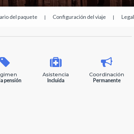
rario del paquete
Configuración del viaje
Lega
|
|
gimen
Asistencia
Coordinación
a pensión
Incluida
Permanente