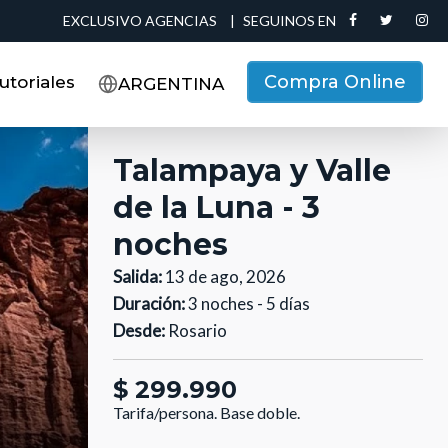
EXCLUSIVO AGENCIAS
|
SEGUINOS EN
Compra Online
utoriales
ARGENTINA
Talampaya y Valle
de la Luna - 3
noches
Salida:
13 de ago, 2026
Duración:
3 noches - 5 días
Desde:
Rosario
$ 299.990
Tarifa/persona.
Base doble.